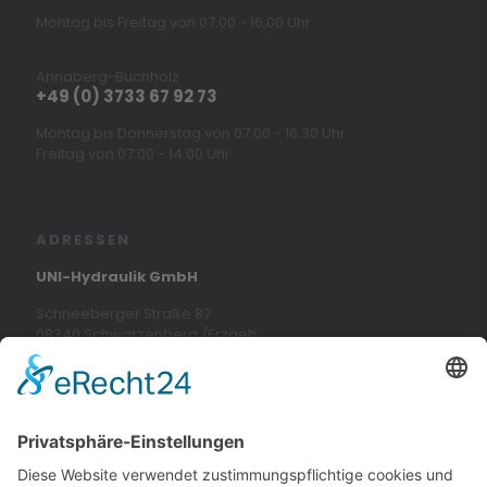
Montag bis Freitag von 07.00 - 16.00 Uhr
Annaberg-Buchholz
+49 (0) 3733 67 92 73
Montag bis Donnerstag von 07.00 - 16.30 Uhr
Freitag von 07.00 - 14.00 Uhr
ADRESSEN
UNI-Hydraulik GmbH
Schneeberger Straße 87
08340 Schwarzenberg /Erzgeb.
info@uni-hydraulik.de
Oberer Bahnhof 18
09456 Annaberg-Buchholz
ana@uni-hydraulik.de